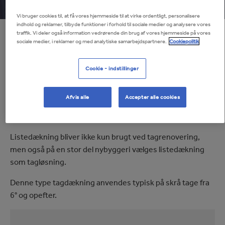
Vi bruger cookies til, at få vores hjemmeside til at virke ordentligt, personalisere
indhold og reklamer, tilbyde funktioner i forhold til sociale medier og analysere vores
traffik. Vi deler også information vedrørende din brug af vores hjemmeside på vores
sociale medier, i reklamer og med analytiske samarbejdspartnere.
Cookiepolitik
Tagdækning med lister
Cookie - indstillinger
Listedækning bliver mere og mere populært, og med god
Afvis alle
Accepter alle cookies
grund. De smukke vertikale linjer udstråler kvalitet og godt
design og giver et flot arkitektonisk udtryk.
Listedækning bliver ikke kun brugt ved tagrenovering,
men også på en stor del nybyggeri vælges listedækning
som tagløsning.
Denne type tagdækning anvendes typisk på skrå tage fra
6° og opefter.