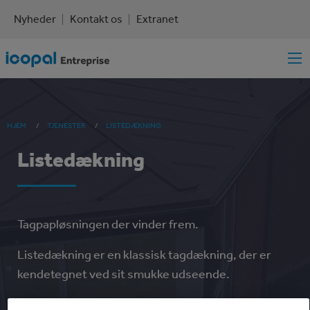
Skip
Nyheder
Kontakt os
Extranet
Top
to
main
navigation
Main
content
navigation
You
HJEM
TJENESTER
LISTEDÆKNING
are
Listedækning
here
Tagpapløsningen der vinder frem.
Listedækning er en klassisk tagdækning, der er
kendetegnet ved sit smukke udseende.