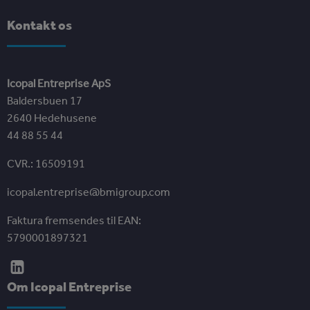
Kontakt os
Icopal Entreprise ApS
Baldersbuen 17
2640 Hedehusene
44 88 55 44
CVR.: 16509191
icopal.entreprise@bmigroup.com
Faktura fremsendes til EAN:
5790001897321
Om Icopal Entreprise