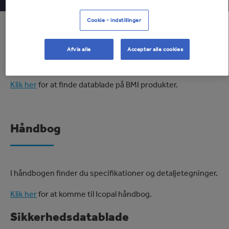
Cookie - indstillinger
Datablade
Afvis alle
Accepter alle cookies
Klik her
for at finde datablade på BMI produkter.
Håndbog
I håndbogen finder du specifikationer og detaljetegninger.
Klik her
for at komme til Icopal håndbog.
Sikkerhedsdatablade