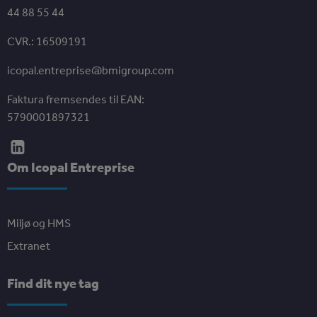
44 88 55 44
CVR.: 16509191
icopal.entreprise@bmigroup.com
Faktura fremsendes til EAN:
5790001897321
Om Icopal Entreprise
Miljø og HMS
Extranet
Find dit nye tag